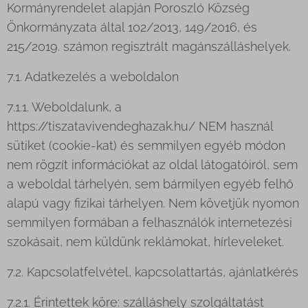
Kormányrendelet alapján Poroszló Község
Önkormányzata által 102/2013, 149/2016, és
215/2019. számon regisztrált magánszálláshelyek.
7.1. Adatkezelés a weboldalon
7.1.1. Weboldalunk, a
https://tiszatavivendeghazak.hu/ NEM használ
sütiket (cookie-kat) és semmilyen egyéb módon
nem rögzít információkat az oldal látogatóiról, sem
a weboldal tárhelyén, sem bármilyen egyéb felhő
alapú vagy fizikai tárhelyen. Nem követjük nyomon
semmilyen formában a felhasználók internetezési
szokásait, nem küldünk reklámokat, hírleveleket.
7.2. Kapcsolatfelvétel, kapcsolattartás, ajánlatkérés
7.2.1. Érintettek köre: szálláshely szolgáltatást