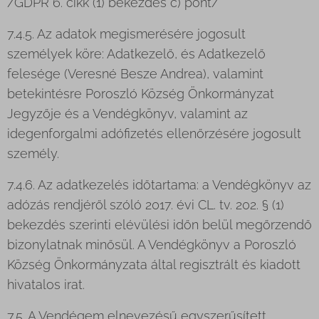
/GDPR 6. cikk (1) bekezdés c) pont/
7.4.5. Az adatok megismerésére jogosult
személyek köre: Adatkezelő, és Adatkezelő
felesége (Veresné Besze Andrea), valamint
betekintésre Poroszló Község Önkormányzat
Jegyzője és a Vendégkönyv, valamint az
idegenforgalmi adófizetés ellenőrzésére jogosult
személy.
7.4.6. Az adatkezelés időtartama: a Vendégkönyv az
adózás rendjéről szóló 2017. évi CL. tv. 202. § (1)
bekezdés szerinti elévülési időn belül megőrzendő
bizonylatnak minősül. A Vendégkönyv a Poroszló
Község Önkormányzata által regisztrált és kiadott
hivatalos irat.
7.5. A Vendégem elnevezésű egyszerűsített