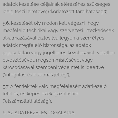
adatok kezelése céljainak eléréséhez szükséges
ideig teszi lehetővé; ("korlátozott tárolhatóság");
5.6. kezelését oly módon kell végezni, hogy
megfelelő technikai vagy szervezési intézkedések
alkalmazásával biztosítva legyen a személyes
adatok megfelelő biztonsága, az adatok
jogosulatlan vagy jogellenes kezelésével, véletlen
elvesztésével, megsemmisítésével vagy
károsodásával szembeni védelmet is ideértve
("integritás és bizalmas jelleg");
5.7. A fentieknek való megfelelésért adatkezelő
felelős, és képes ezek igazolására
("elszámoltathatóság").
6. AZ ADATKEZELÉS JOGALAPJA