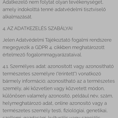
Adatkezelő nem folytat olyan tevékenységet,
amely indokolttá tenné adatvédelmi tisztviselő
alkalmazását.
4. AZ ADATKEZELÉS SZABÁLYAI
Jelen Adatvédelmi Tájékoztató fogalmi rendszere
megegyezik a GDPR 4. cikkben meghatározott
értelmező fogalommagyarázataival.
4.1. Személyes adat: azonosított vagy azonosítható
természetes személyre ("érintett") vonatkozó
bármely információ; azonosítható az a természetes
személy, aki közvetlen vagy közvetett módon,
különösen valamely azonosító, például név, szám,
helymeghatározó adat, online azonosító vagy a
természetes személy testi, fiziológiai, genetikai,
szellemi, gazdasági, kulturális vagy szociális