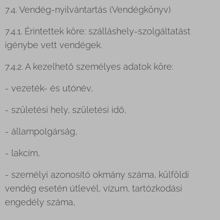
7.4. Vendég-nyilvántartás (Vendégkönyv)
7.4.1. Érintettek köre: szálláshely-szolgáltatást
igénybe vett vendégek.
7.4.2. A kezelhető személyes adatok köre:
- vezeték- és utónév,
- születési hely, születési idő,
- állampolgárság,
- lakcím,
- személyi azonosító okmány száma, külföldi
vendég esetén útlevél, vízum, tartózkodási
engedély száma,