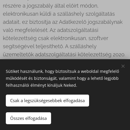
részére a jogszabály által előírt módon,
elektronikusan küldi a szálláshely szolgáltatás
adatait, ez biztosítja az Adatkezelő jogszabálynak
való megfelelését. Az adatszolgáltatási
kötelezettség csak elektronikusan, szoftver
segítségével teljesíthető. A szálláshely
üzemeltetők adatszolgáltatási kötelezettség 2020.
január 01. napjától kezdődően áll fenn.
Sütiket használunk, hogy biztosítsuk a weboldal megfelelő
7.5.6. Az adatok megismerésére jogosult
működését és biztonságát, valamint hogy a lehető legjobb
személyek köre:
felhasználói élményt kínáljuk Neked.
- Adatkezelő, és Adatkezelő felesége (Veresné
Csak a legszükségesebbek elfogadása
Besze Andrea),
- Magyar Turisztikai Ügynökség: a beérkező
Összes elfogadása
statisztikai adatok alapján kimutatásokat,