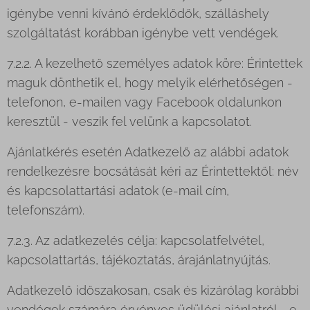
igénybe venni kívánó érdeklődők, szálláshely
szolgáltatást korábban igénybe vett vendégek.
7.2.2. A kezelhető személyes adatok köre: Érintettek
maguk dönthetik el, hogy melyik elérhetőségen -
telefonon, e-mailen vagy Facebook oldalunkon
keresztül - veszik fel velünk a kapcsolatot.
Ajánlatkérés esetén Adatkezelő az alábbi adatok
rendelkezésre bocsátását kéri az Érintettektől: név
és kapcsolattartási adatok (e-mail cím,
telefonszám).
7.2.3. Az adatkezelés célja: kapcsolatfelvétel,
kapcsolattartás, tájékoztatás, árajánlatnyújtás.
Adatkezelő időszakosan, csak és kizárólag korábbi
vendégek számára érvényes üdülési ajánlatról - e-