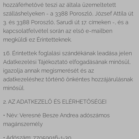
hozzáférhetővé teszi az általa üzemeltetett
szálláshelyeken - a 3388 Poroszló, József Attila út
3. és 3388 Poroszló, Sarudi út 17. címeken -, és a
kapcsolatfelvétel során az első e-mailben
megküldi ez Érintetteknek.
1.6. Érintettek foglalási szándékának leadása jelen
Adatkezelési Tájékoztató elfogadásának minősül,
igazolja annak megismerését és az
adatkezeléshez történő önkéntes hozzájárulásnak
minősül.
2. AZ ADATKEZELŐ ÉS ELÉRHETŐSÉGEI
• Név: Veresné Besze Andrea adószámos
magánszemély
• Adószám: 77059916-1-30