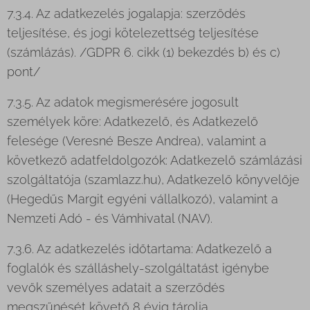
7.3.4. Az adatkezelés jogalapja: szerződés
teljesítése, és jogi kötelezettség teljesítése
(számlázás). /GDPR 6. cikk (1) bekezdés b) és c)
pont/
7.3.5. Az adatok megismerésére jogosult
személyek köre: Adatkezelő, és Adatkezelő
felesége (Veresné Besze Andrea), valamint a
következő adatfeldolgozók: Adatkezelő számlázási
szolgáltatója (szamlazz.hu), Adatkezelő könyvelője
(Hegedűs Margit egyéni vállalkozó), valamint a
Nemzeti Adó - és Vámhivatal (NAV).
7.3.6. Az adatkezelés időtartama: Adatkezelő a
foglalók és szálláshely-szolgáltatást igénybe
vevők személyes adatait a szerződés
megszűnését követő 8 évig tárolja.