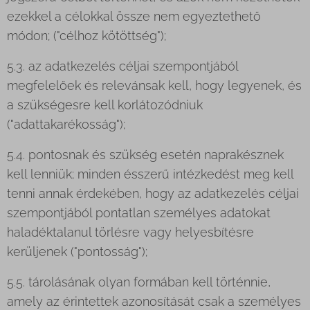
ezekkel a célokkal össze nem egyeztethető
módon; ("célhoz kötöttség");
5.3. az adatkezelés céljai szempontjából
megfelelőek és relevánsak kell, hogy legyenek, és
a szükségesre kell korlátozódniuk
("adattakarékosság");
5.4. pontosnak és szükség esetén naprakésznek
kell lenniük; minden ésszerű intézkedést meg kell
tenni annak érdekében, hogy az adatkezelés céljai
szempontjából pontatlan személyes adatokat
haladéktalanul törlésre vagy helyesbítésre
kerüljenek ("pontosság");
5.5. tárolásának olyan formában kell történnie,
amely az érintettek azonosítását csak a személyes