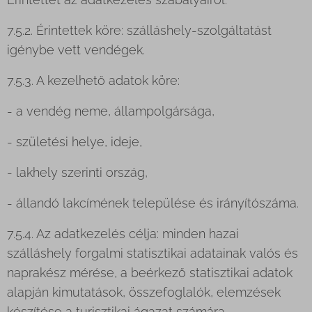
7.5.2. Érintettek köre: szálláshely-szolgáltatást
igénybe vett vendégek.
7.5.3. A kezelhető adatok köre:
- a vendég neme, állampolgársága,
- születési helye, ideje,
- lakhely szerinti ország,
- állandó lakcímének települése és irányítószáma.
7.5.4. Az adatkezelés célja: minden hazai
szálláshely forgalmi statisztikai adatainak valós és
naprakész mérése, a beérkező statisztikai adatok
alapján kimutatások, összefoglalók, elemzések
készítése a turisztikai ágazat számára.